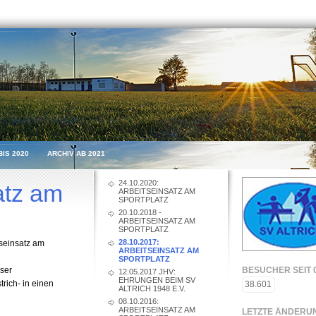
BIS 2020
ARCHIV AB 2021
24.10.2020:
atz am
ARBEITSEINSATZ AM
SPORTPLATZ
20.10.2018 -
ARBEITSEINSATZ AM
SPORTPLATZ
28.10.2017:
tseinsatz am
ARBEITSEINSATZ AM
SPORTPLATZ
nser
BESUCHER SEIT 0
12.05.2017 JHV:
EHRUNGEN BEIM SV
ich- in einen
38.601
ALTRICH 1948 E.V.
08.10.2016:
ARBEITSEINSATZ AM
LETZTE ÄNDERU