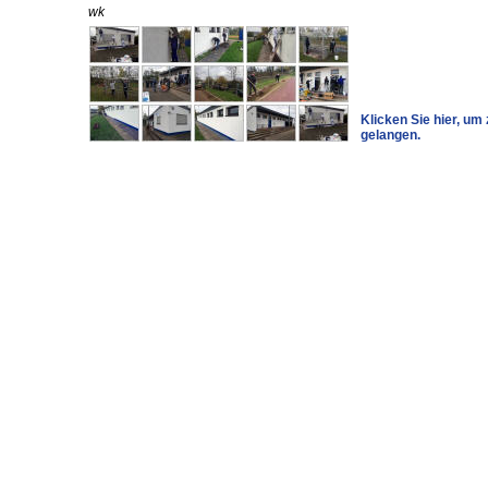
wk
Klicken Sie hier, um 
gelangen.