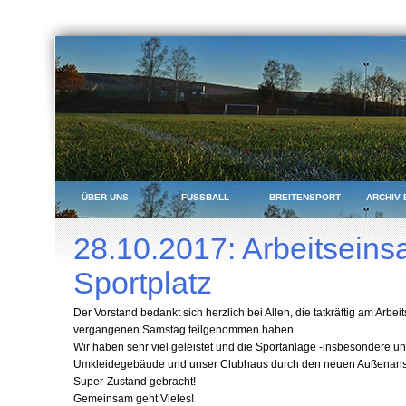
ÜBER UNS
FUSSBALL
BREITENSPORT
ARCHIV 
28.10.2017: Arbeitseins
Sportplatz
Der Vorstand bedankt sich herzlich bei Allen, die tatkräftig am Arbei
vergangenen Samstag teilgenommen haben.
Wir haben sehr viel geleistet und die Sportanlage -insbesondere u
Umkleidegebäude und unser Clubhaus durch den neuen Außenanstr
Super-Zustand gebracht!
Gemeinsam geht Vieles!