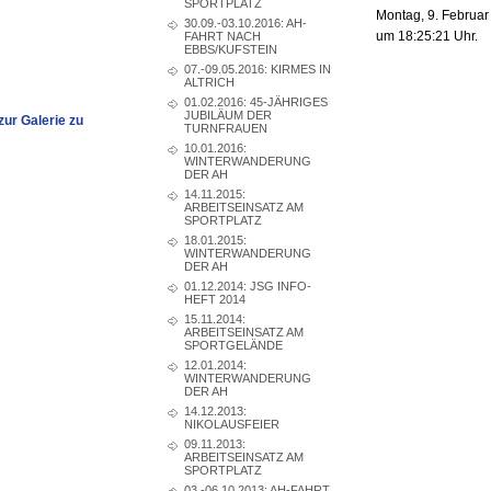
SPORTPLATZ
Montag, 9. Februar
30.09.-03.10.2016: AH-
um 18:25:21 Uhr.
FAHRT NACH
EBBS/KUFSTEIN
07.-09.05.2016: KIRMES IN
ALTRICH
01.02.2016: 45-JÄHRIGES
JUBILÄUM DER
zur Galerie zu
TURNFRAUEN
10.01.2016:
WINTERWANDERUNG
DER AH
14.11.2015:
ARBEITSEINSATZ AM
SPORTPLATZ
18.01.2015:
WINTERWANDERUNG
DER AH
01.12.2014: JSG INFO-
HEFT 2014
15.11.2014:
ARBEITSEINSATZ AM
SPORTGELÄNDE
12.01.2014:
WINTERWANDERUNG
DER AH
14.12.2013:
NIKOLAUSFEIER
09.11.2013:
ARBEITSEINSATZ AM
SPORTPLATZ
03.-06.10.2013: AH-FAHRT