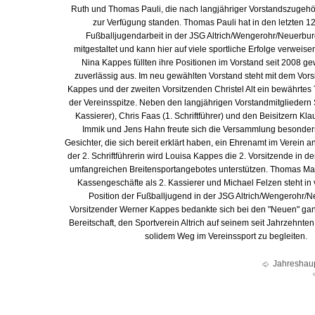
Ruth und Thomas Pauli, die nach langjähriger Vorstandszugehör
zur Verfügung standen. Thomas Pauli hat in den letzten 1
Fußballjugendarbeit in der JSG Altrich/Wengerohr/Neuerbu
mitgestaltet und kann hier auf viele sportliche Erfolge verweise
Nina Kappes füllten ihre Positionen im Vorstand seit 2008 g
zuverlässig aus. Im neu gewählten Vorstand steht mit dem Vor
Kappes und der zweiten Vorsitzenden Christel Alt ein bewährtes
der Vereinsspitze. Neben den langjährigen Vorstandmitgliedern
Kassierer), Chris Faas (1. Schriftführer) und den Beisitzern K
Immik und Jens Hahn freute sich die Versammlung besonder
Gesichter, die sich bereit erklärt haben, ein Ehrenamt im Verein
der 2. Schriftführerin wird Louisa Kappes die 2. Vorsitzende in d
umfangreichen Breitensportangebotes unterstützen. Thomas M
Kassengeschäfte als 2. Kassierer und Michael Felzen steht in 
Position der Fußballjugend in der JSG Altrich/Wengerohr/N
Vorsitzender Werner Kappes bedankte sich bei den "Neuen" ganz 
Bereitschaft, den Sportverein Altrich auf seinem seit Jahrzehnt
solidem Weg im Vereinssport zu begleiten.
Jahreshau